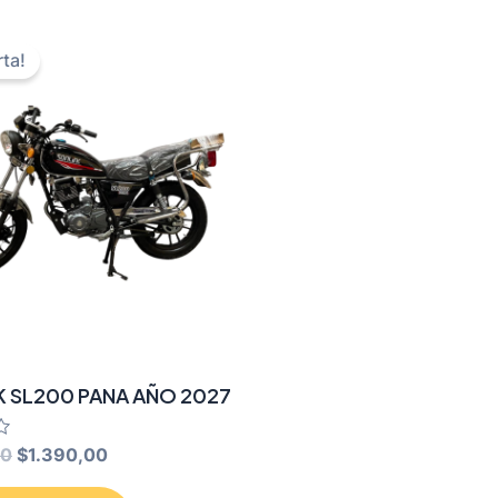
rta!
K SL200 PANA AÑO 2027
Original
Current
00
$
1.390,00
price
price