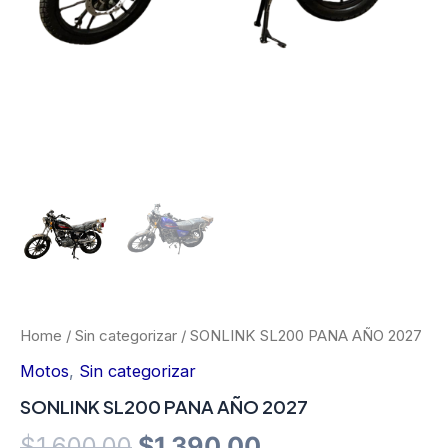
Home
/
Sin categorizar
/ SONLINK SL200 PANA AÑO 2027
Motos
,
Sin categorizar
SONLINK SL200 PANA AÑO 2027
Original
Current
$
1.600,00
$
1.390,00