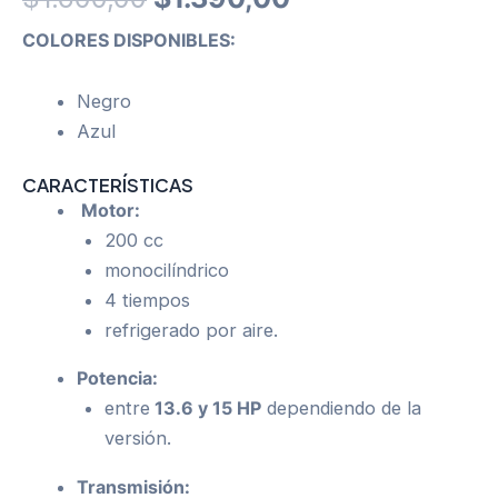
price
price
COLORES DISPONIBLES:
was:
is:
Negro
$1.600,00.
$1.390,00.
Azul
CARACTERÍSTICAS
Motor:
200 cc
monocilíndrico
4 tiempos
refrigerado por aire.
Potencia:
entre
13.6 y 15 HP
dependiendo de la
versión.
Transmisión: