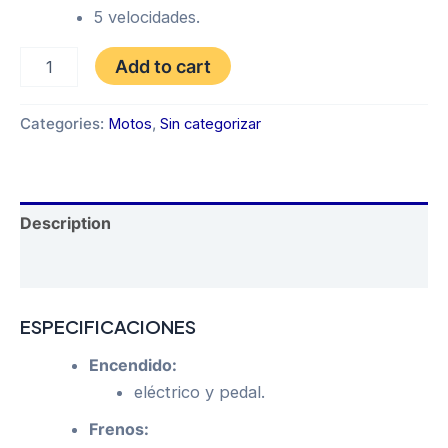
5 velocidades.
SONLINK
Add to cart
SL200
PANA
AÑO
Categories:
Motos
,
Sin categorizar
2027
quantity
Description
Reviews (0)
ESPECIFICACIONES
Encendido:
eléctrico y pedal.
Frenos: