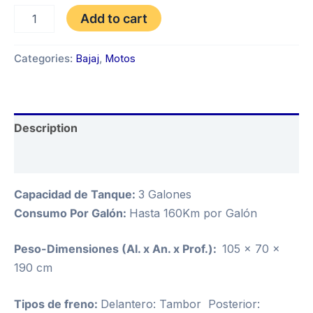
BAJAJ
Add to cart
PLATINA
100
ES
Categories:
Bajaj
,
Motos
AÑO
2026
quantity
Description
Reviews (0)
Capacidad de Tanque:
3 Galones
Consumo Por Galón:
Hasta 160Km por Galón
Peso-Dimensiones
(Al. x An. x Prof.):
105 x 70 x
190 cm
Tipos de freno:
Delantero: Tambor Posterior: