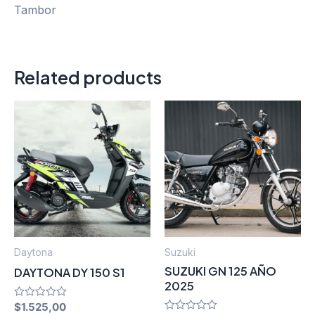
Tambor
Related products
Daytona
Suzuki
SUZUKI GN 125 AÑO
DAYTONA DY 150 S1
2025
Rated
$
1.525,00