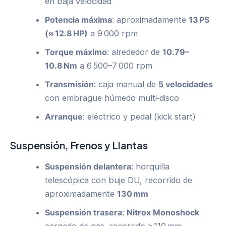
en baja velocidad
Potencia máxima
: aproximadamente
13 PS
(≈ 12.8 HP)
a 9 000 rpm
Torque máximo
: alrededor de
10.79–
10.8 Nm
a 6 500–7 000 rpm
Transmisión
: caja manual de
5 velocidades
con embrague húmedo multi‑disco
Arranque
: eléctrico y pedal (kick start)
Suspensión, Frenos y Llantas
Suspensión delantera
: horquilla
telescópica con buje DU, recorrido de
aproximadamente
130 mm
Suspensión trasera
:
Nitrox Monoshock