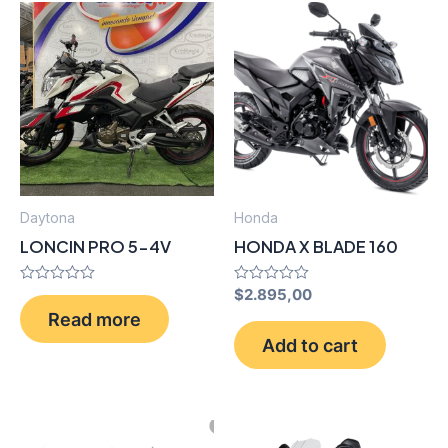
Daytona
Honda
LONCIN PRO 5-4V
HONDA X BLADE 160
Rated
Rated
$
2.895,00
0
0
Read more
out
out
of
of
Add to cart
5
5