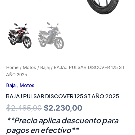
Home
/
Motos
/
Bajaj
/ BAJAJ PULSAR DISCOVER 125 ST
AÑO 2025
Bajaj
,
Motos
BAJAJ PULSAR DISCOVER 125 ST AÑO 2025
Original
Current
$
2.485,00
$
2.230,00
price
price
**Precio aplica descuento para
pagos en efectivo**
was:
is: