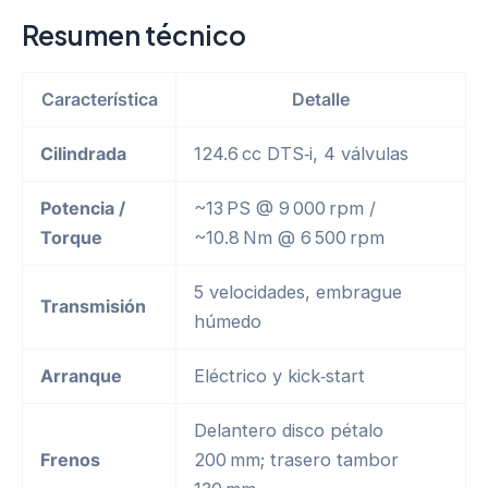
$2.485,00.
$2.230,00.
Resumen técnico
Característica
Detalle
Cilindrada
124.6 cc DTS‑i, 4 válvulas
Potencia /
~13 PS @ 9 000 rpm /
Torque
~10.8 Nm @ 6 500 rpm
5 velocidades, embrague
Transmisión
húmedo
Arranque
Eléctrico y kick‑start
Delantero disco pétalo
Frenos
200 mm; trasero tambor