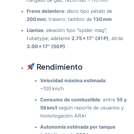
cargado de gas, recorrido ≈ 110 mm
Freno delantero
: disco tipo pétalo de
200 mm
; trasero: tambor de
130 mm
Llantas
: aleación tipo “spider mag”,
tubetype; adelante
2.75 × 17” (41 P)
, atrás
3.00 × 17” (50 P)
Rendimiento
Velocidad máxima estimada
:
~105 km/h
Consumo de combustible
: entre
55 y
58 km/l
según reporte de usuarios y
homologación ARAI
Autonomía estimada por tanque