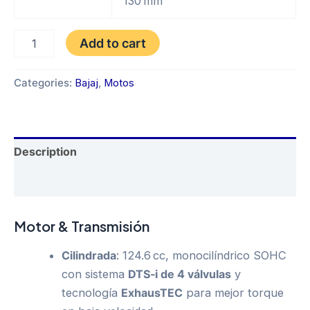
130 mm
BAJAJ
Add to cart
PULSAR
DISCOVER
125
Categories:
Bajaj
,
Motos
ST
AÑO
2025
quantity
Description
Reviews (0)
Motor & Transmisión
Cilindrada
: 124.6 cc, monocilíndrico SOHC
con sistema
DTS‑i de 4 válvulas
y
tecnología
ExhausTEC
para mejor torque