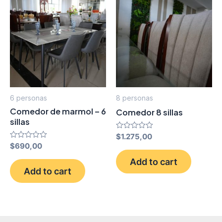
6 personas
8 personas
Comedor de marmol – 6
Comedor 8 sillas
sillas
Rated
$
1.275,00
0
Rated
$
690,00
out
0
of
out
Add to cart
5
of
Add to cart
5