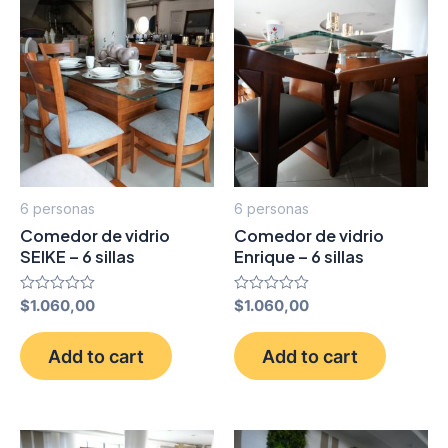
6 personas
6 personas
Comedor de vidrio
Comedor de vidrio
SEIKE – 6 sillas
Enrique – 6 sillas
Rated
$
1.060,00
Rated
$
1.060,00
0
0
out
out
of
of
Add to cart
Add to cart
5
5