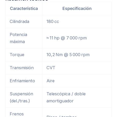
$1.875,00.
$1.720,00.
Característica
Especificación
Cilindrada
180 cc
Potencia
≈ 11 hp @ 7 000 rpm
máxima
Torque
10,2 Nm @ 5 000 rpm
Transmisión
CVT
Enfriamiento
Aire
Suspensión
Telescópica / doble
(del./tras.)
amortiguador
Frenos