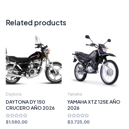
Related products
Daytona
Yamaha
DAYTONA DY 150
YAMAHA XTZ 125E AÑO
CRUCERO AÑO 2026
2026
Rated
$
1.560,00
Rated
$
3.725,00
0
0