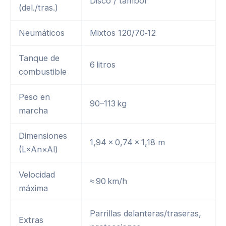
Disco / tambor
(del./tras.)
Neumáticos
Mixtos 120/70‑12
Tanque de
6 litros
combustible
Peso en
90–113 kg
marcha
Dimensiones
1,94 × 0,74 × 1,18 m
(L×An×Al)
Velocidad
≈ 90 km/h
máxima
Parrillas delanteras/traseras,
Extras