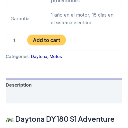
protecciones
1 año en el motor, 15 días en
Garantía
el sistema eléctrico
DAYTONA
Add to cart
DY
180
ADVENTURE
Categories:
Daytona
,
Motos
AÑO
2026
quantity
Description
Reviews (0)
Daytona DY 180 S1 Adventure