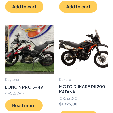
out
out
of
of
Add to cart
Add to cart
5
5
Daytona
Dukare
MOTO DUKARE DK200
LONCIN PRO 5-4V
KATANA
Rated
0
Rated
$
1.725,00
Read more
out
0
of
out
5