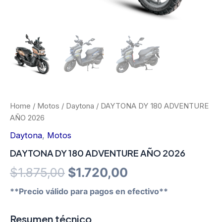
Home
/
Motos
/
Daytona
/ DAYTONA DY 180 ADVENTURE
AÑO 2026
Daytona
,
Motos
DAYTONA DY 180 ADVENTURE AÑO 2026
Original
Current
$
1.875,00
$
1.720,00
price
price
**Precio válido para pagos en efectivo**
was:
is:
Resumen técnico