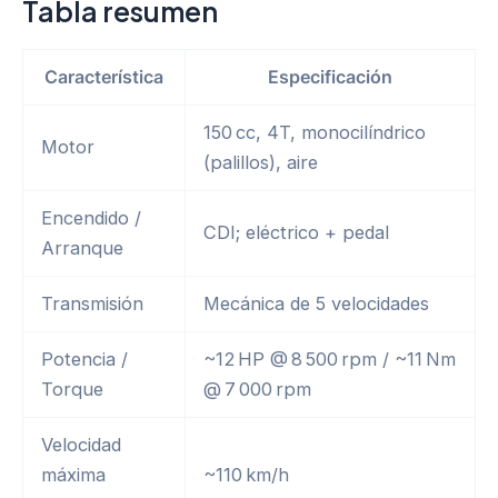
$1.490,00.
$1.330,00.
Tabla resumen
Característica
Especificación
150 cc, 4T, monocilíndrico
Motor
(palillos), aire
Encendido /
CDI; eléctrico + pedal
Arranque
Transmisión
Mecánica de 5 velocidades
Potencia /
~12 HP @ 8 500 rpm / ~11 Nm
Torque
@ 7 000 rpm
Velocidad
máxima
~110 km/h