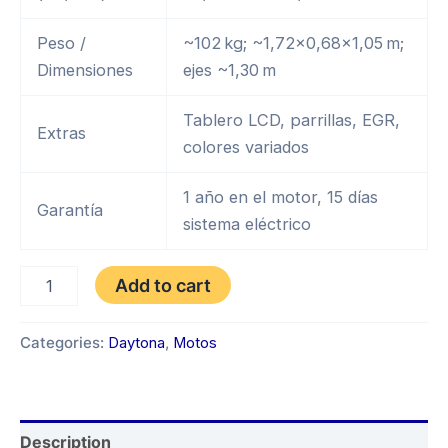
Peso /
~102 kg; ~1,72×0,68×1,05 m;
Dimensiones
ejes ~1,30 m
Tablero LCD, parrillas, EGR,
Extras
colores variados
1 año en el motor, 15 días
Garantía
sistema eléctrico
DAYTONA
Add to cart
DY150
WORFORCE
quantity
Categories:
Daytona
,
Motos
Description