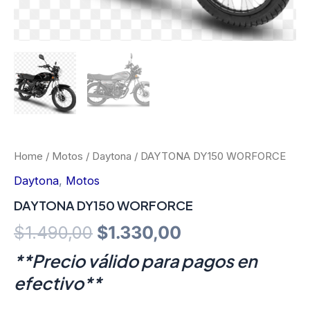
Home
/
Motos
/
Daytona
/ DAYTONA DY150 WORFORCE
Daytona
,
Motos
DAYTONA DY150 WORFORCE
Original
Current
$
1.490,00
$
1.330,00
price
price
**Precio válido para pagos en
efectivo**
was:
is: