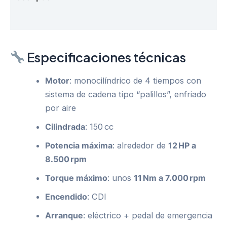
Reviews (0)
Especificaciones técnicas
Motor
: monocilíndrico de 4 tiempos con
sistema de cadena tipo “palillos”, enfriado
por aire
Cilindrada
: 150 cc
Potencia máxima
: alrededor de
12 HP a
8.500 rpm
Torque máximo
: unos
11 Nm a 7.000 rpm
Encendido
: CDI
Arranque
: eléctrico + pedal de emergencia