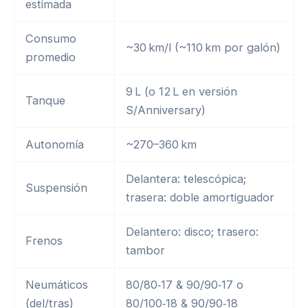
estimada
Consumo
~30 km/l (~110 km por galón)
promedio
9 L (o 12 L en versión
Tanque
S/Anniversary)
Autonomía
~270–360 km
Delantera: telescópica;
Suspensión
trasera: doble amortiguador
Delantero: disco; trasero:
Frenos
tambor
Neumáticos
80/80‑17 & 90/90‑17 o
(del/tras)
80/100‑18 & 90/90‑18