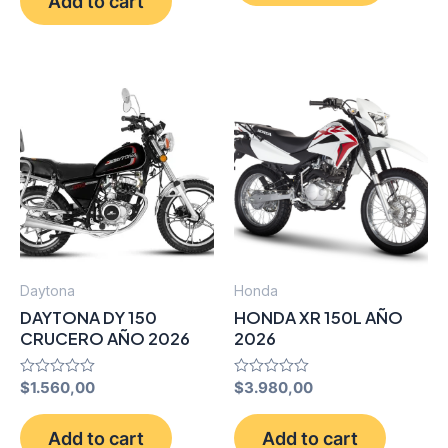
Add to cart
5
Daytona
Honda
DAYTONA DY 150
HONDA XR 150L AÑO
CRUCERO AÑO 2026
2026
Rated
$
1.560,00
Rated
$
3.980,00
0
0
out
out
of
of
Add to cart
Add to cart
5
5