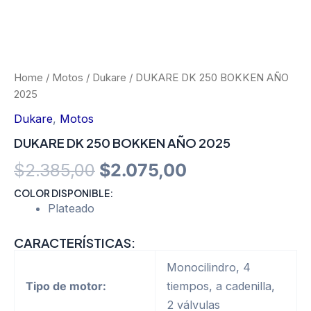
Home
/
Motos
/
Dukare
/ DUKARE DK 250 BOKKEN AÑO
2025
Dukare
,
Motos
DUKARE DK 250 BOKKEN AÑO 2025
Original
Current
$
2.385,00
$
2.075,00
price
price
COLOR DISPONIBLE:
Plateado
was:
is:
CARACTERÍSTICAS:
$2.385,00.
$2.075,00.
Monocilindro, 4
Tipo de motor:
tiempos, a cadenilla,
2 válvulas