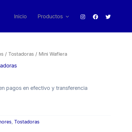
Inicio
Productos
es
/
Tostadoras
/ Mini Waflera
tadoras
n pagos en efectivo y transferencia
nores
,
Tostadoras