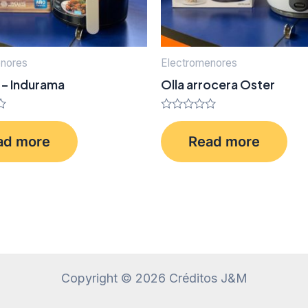
enores
Electromenores
r – Indurama
Olla arrocera Oster
Rated
0
ad more
Read more
out
of
5
Copyright © 2026 Créditos J&M