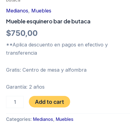
Medianos
,
Muebles
Mueble esquinero bar de butaca
$
750,00
**Aplica descuento en pagos en efectivo y
transferencia
Gratis: Centro de mesa y alfombra
Garantía: 2 años
Mueble
Add to cart
esquinero
bar
de
Categories:
Medianos
,
Muebles
butaca
quantity