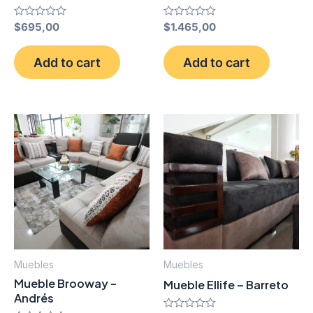
Rated
$
695,00
Rated
$
1.465,00
0
0
out
out
of
of
Add to cart
Add to cart
5
5
Muebles
Muebles
Mueble Brooway -
Mueble Ellife – Barreto
Andrés