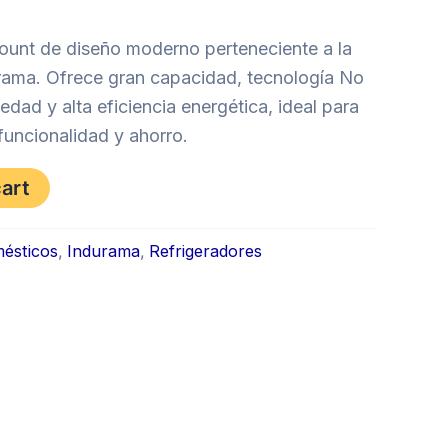
0,00.
$500,00.
unt de diseño moderno perteneciente a la
rama. Ofrece gran capacidad, tecnología No
edad y alta eficiencia energética, ideal para
uncionalidad y ahorro.
cart
ésticos
,
Indurama
,
Refrigeradores