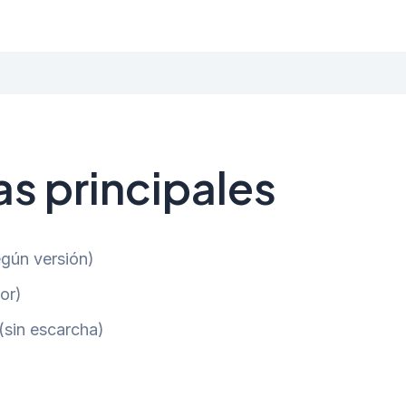
as principales
egún versión)
or)
(sin escarcha)