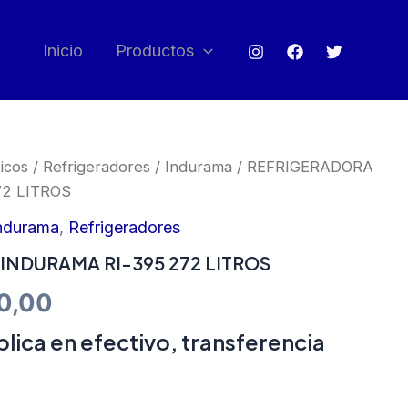
Inicio
Productos
icos
/
Refrigeradores
/
Indurama
/ REFRIGERADORA
2 LITROS
ndurama
,
Refrigeradores
INDURAMA RI-395 272 LITROS
inal
Current
0,00
e
price
lica en efectivo, transferencia
:
is: