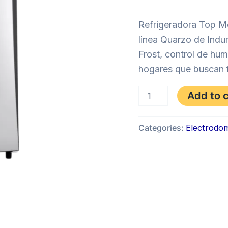
$56
Refrigeradora Top Mo
línea Quarzo de Indu
Frost, control de hum
hogares que buscan f
REFRIGERADORA
Add to 
INDURAMA
RI-
395
Categories:
Electrodom
272
LITROS
quantity