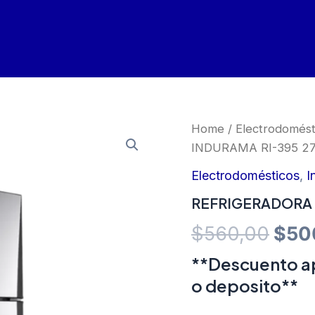
Home
/
Electrodomést
INDURAMA RI-395 27
Electrodomésticos
,
I
REFRIGERADORA 
Orig
$
560,00
$
50
pric
**Descuento ap
o deposito**
was