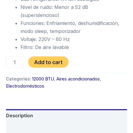
Nivel de ruido: Menor a 52 dB
(supersilencioso)
Funciones: Enfriamiento, deshumidificación,
modo sleep, temporizador
Voltaje: 220V – 60 Hz
Filtro: De aire lavable
SPLIT
Add to cart
12.000
BTU
AMERICAN
Categories:
12000 BTU
,
Aires acondicionados
,
START
Electrodomésticos
quantity
Description
Reviews (0)