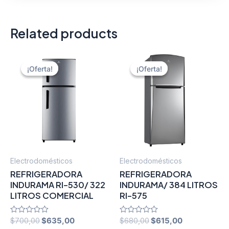
Related products
¡Oferta!
¡Oferta!
¡Oferta!
¡Oferta!
Electrodomésticos
Electrodomésticos
REFRIGERADORA
REFRIGERADORA
INDURAMA RI-530/ 322
INDURAMA/ 384 LITROS
LITROS COMERCIAL
RI-575
Original
Current
Original
Current
Rated
$
700,00
$
635,00
Rated
$
680,00
$
615,00
0
0