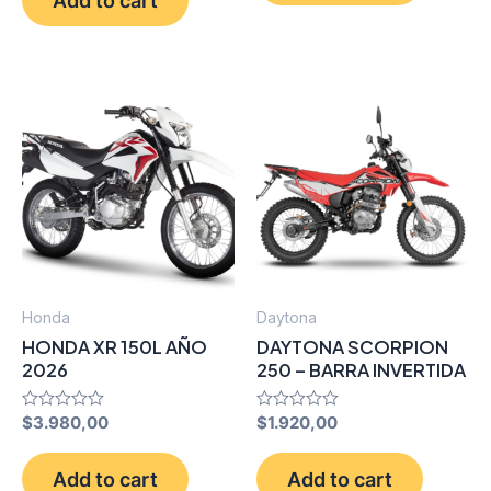
5
Honda
Daytona
HONDA XR 150L AÑO
DAYTONA SCORPION
2026
250 – BARRA INVERTIDA
Rated
$
3.980,00
Rated
$
1.920,00
0
0
out
out
of
of
Add to cart
Add to cart
5
5