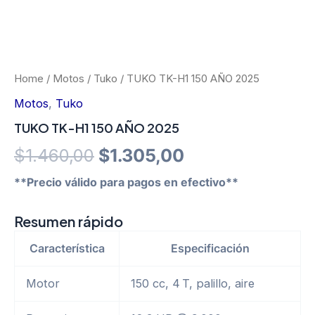
Home
/
Motos
/
Tuko
/ TUKO TK-H1 150 AÑO 2025
Motos
,
Tuko
TUKO TK-H1 150 AÑO 2025
Original
Current
$
1.460,00
$
1.305,00
price
price
**Precio válido para pagos en efectivo**
was:
is:
Resumen rápido
$1.460,00.
$1.305,00.
Característica
Especificación
Motor
150 cc, 4 T, palillo, aire