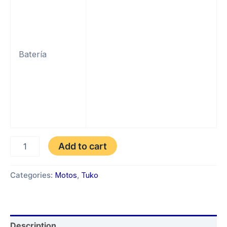
Batería
TUKO
Add to cart
TK-
H1
150
Categories:
Motos
,
Tuko
AÑO
2025
quantity
Description