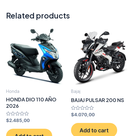
Related products
Honda
Bajaj
HONDA DIO 110 AÑO
BAJAJ PULSAR 200 NS
2026
Rated
$
4.070,00
0
Rated
$
2.485,00
out
0
of
out
Add to cart
5
of
Add to cart