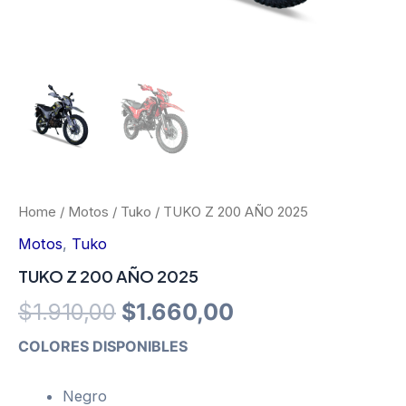
Home
/
Motos
/
Tuko
/ TUKO Z 200 AÑO 2025
Motos
,
Tuko
TUKO Z 200 AÑO 2025
Original
Current
$
1.910,00
$
1.660,00
price
price
COLORES DISPONIBLES
was:
is:
Negro