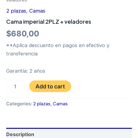
2 plazas
,
Camas
Cama imperial 2PLZ + veladores
$
680,00
**Aplica descuento en pagos en efectivo y
transferencia
Garantía: 2 años
Cama
Add to cart
imperial
2PLZ
+
Categories:
2 plazas
,
Camas
veladores
quantity
Description