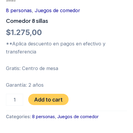
8 personas
,
Juegos de comedor
Comedor 8 sillas
$
1.275,00
**Aplica descuento en pagos en efectivo y
transferencia
Gratis: Centro de mesa
Garantía: 2 años
Comedor
Add to cart
8
sillas
quantity
Categories:
8 personas
,
Juegos de comedor