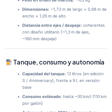
Peso en orden de marcha:
~102 kg
Dimensiones:
~1,72 m de largo × 0,68 m de
ancho × 1,05 m de alto
Distancia entre ejes / despeje:
coherentes
con diseño utilitario (~1,3 m de ejes,
~160 mm despeje)
Tanque, consumo y autonomía
Capacidad del tanque:
12 litros (en edición
S / Anniversary), frente a 9 L en versión
base
Consumo estimado:
hasta ~30 km/l (110 km
por galón)