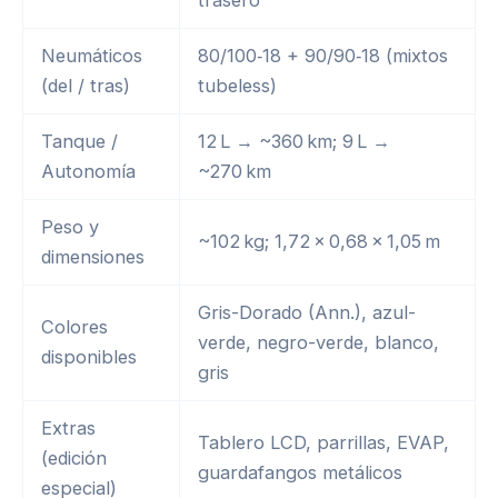
trasero
Neumáticos
80/100‑18 + 90/90‑18 (mixtos
(del / tras)
tubeless)
Tanque /
12 L → ~360 km; 9 L →
Autonomía
~270 km
Peso y
~102 kg; 1,72 × 0,68 × 1,05 m
dimensiones
Gris-Dorado (Ann.), azul-
Colores
verde, negro-verde, blanco,
disponibles
gris
Extras
Tablero LCD, parrillas, EVAP,
(edición
guardafangos metálicos
especial)