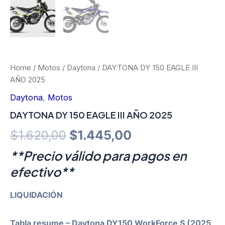
Home
/
Motos
/
Daytona
/ DAYTONA DY 150 EAGLE III
AÑO 2025
Daytona
,
Motos
DAYTONA DY 150 EAGLE III AÑO 2025
Original
Current
$
1.620,00
$
1.445,00
price
price
**Precio válido para pagos en
efectivo**
was:
is:
$1.620,00.
$1.445,00.
LIQUIDACIÓN
Tabla resume – Daytona DY150 WorkForce S (2025