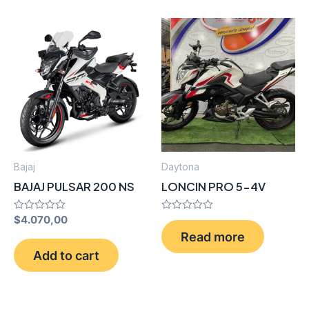
Bajaj
Daytona
BAJAJ PULSAR 200 NS
LONCIN PRO 5-4V
Rated
$
4.070,00
Rated
0
0
Read more
out
out
of
of
Add to cart
5
5