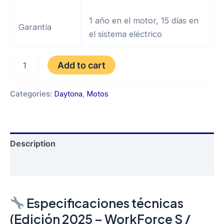
1 año en el motor, 15 días en
Garantía
el sistema eléctrico
DAYTONA
Add to cart
DY
150
EAGLE
Categories:
Daytona
,
Motos
III
AÑO
2025
quantity
Description
Reviews (0)
Especificaciones técnicas
(Edición 2025 – WorkForce S /