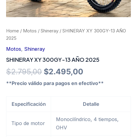
Home
/
Motos
/
Shineray
/ SHINERAY XY 300GY-13 AÑO
2025
Motos
,
Shineray
SHINERAY XY 300GY-13 AÑO 2025
Original
Current
$
2.795,00
$
2.495,00
price
price
**Precio válido para pagos en efectivo**
was:
is:
Especificación
Detalle
$2.795,00.
$2.495,00.
Monocilíndrico, 4 tiempos,
Tipo de motor
OHV