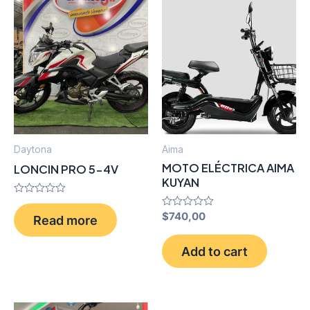
Daytona
Aima
MOTO ELÉCTRICA AIMA
LONCIN PRO 5-4V
KUYAN
Rated
0
Rated
$
740,00
Read more
out
0
of
out
5
of
Add to cart
5