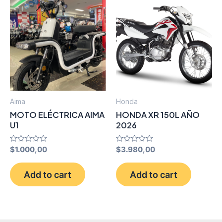
Aima
Honda
MOTO ELÉCTRICA AIMA
HONDA XR 150L AÑO
U1
2026
Rated
$
1.000,00
Rated
$
3.980,00
0
0
out
out
of
of
Add to cart
Add to cart
5
5