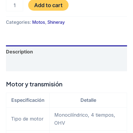
SHINERAY
Add to cart
XY
300GY-
13
Categories:
Motos
,
Shineray
AÑO
2025
quantity
Description
Reviews (0)
Motor y transmisión
Especificación
Detalle
Monocilíndrico, 4 tiempos,
Tipo de motor
OHV