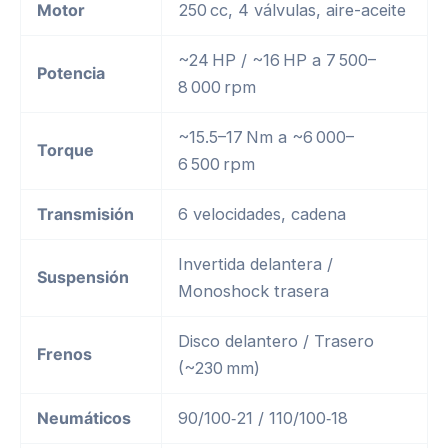
Motor
250 cc, 4 válvulas, aire-aceite
~24 HP / ~16 HP a 7 500–
Potencia
8 000 rpm
~15.5–17 Nm a ~6 000–
Torque
6 500 rpm
Transmisión
6 velocidades, cadena
Invertida delantera /
Suspensión
Monoshock trasera
Disco delantero / Trasero
Frenos
(~230 mm)
Neumáticos
90/100‑21 / 110/100‑18