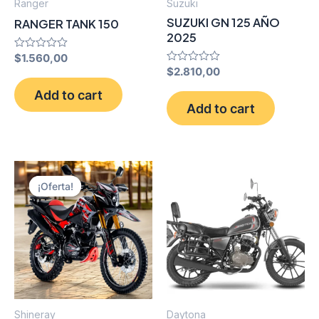
Ranger
Suzuki
SUZUKI GN 125 AÑO
RANGER TANK 150
2025
Rated
$
1.560,00
0
Rated
$
2.810,00
out
0
of
out
Add to cart
5
of
Add to cart
5
¡Oferta!
¡Oferta!
Shineray
Daytona