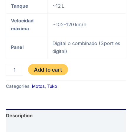
Tanque
~12 L
Velocidad
~102–120 km/h
máxima
Digital o combinado (Sport es
Panel
digital)
TUKO
Add to cart
TKZ
250
AÑO
Categories:
Motos
,
Tuko
2026
4V
PANTANERA
quantity
Description
Reviews (0)