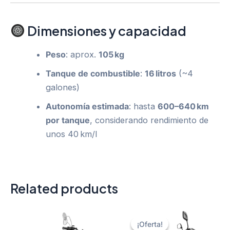
Dimensiones y capacidad
Peso
: aprox.
105 kg
Tanque de combustible
:
16 litros
(~4
galones)
Autonomía estimada
: hasta
600–640 km
por tanque
, considerando rendimiento de
unos 40 km/l
Related products
¡Oferta!
¡Oferta!