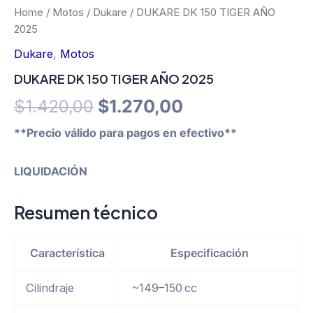
Home
/
Motos
/
Dukare
/ DUKARE DK 150 TIGER AÑO
2025
Dukare
,
Motos
DUKARE DK 150 TIGER AÑO 2025
Original
Current
$
1.420,00
$
1.270,00
price
price
**Precio válido para pagos en efectivo**
was:
is:
LIQUIDACIÓN
$1.420,00.
$1.270,00.
Resumen técnico
Característica
Especificación
Cilindraje
~149–150 cc