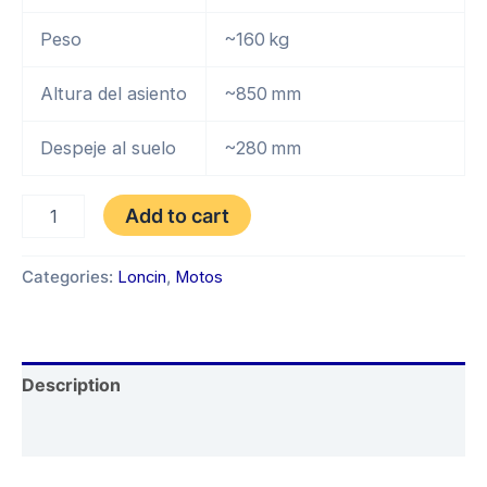
Peso
~160 kg
Altura del asiento
~850 mm
Despeje al suelo
~280 mm
LONCIN
Add to cart
LX300
G5
NINJA
Categories:
Loncin
,
Motos
AÑO
2025
quantity
Description
Reviews (0)