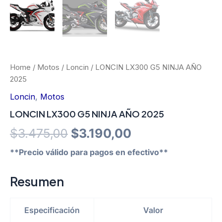
Home
/
Motos
/
Loncin
/ LONCIN LX300 G5 NINJA AÑO
2025
Loncin
,
Motos
LONCIN LX300 G5 NINJA AÑO 2025
Original
Current
$
3.475,00
$
3.190,00
price
price
**Precio válido para pagos en efectivo**
was:
is:
Resumen
$3.475,00.
$3.190,00.
Especificación
Valor