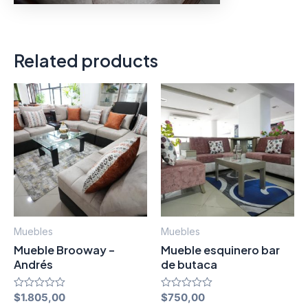
Related products
Muebles
Muebles
Mueble Brooway -
Mueble esquinero bar
Andrés
de butaca
Rated
$
1.805,00
Rated
$
750,00
0
0