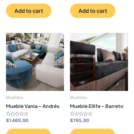
out
out
of
of
Add to cart
Add to cart
5
5
Muebles
Muebles
Mueble Vania – Andrés
Mueble Ellife – Barreto
Rated
$
1.465,00
Rated
$
765,00
0
0
out
out
of
of