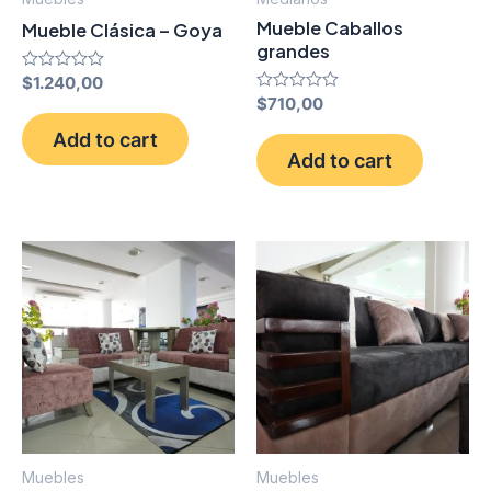
Mueble Caballos
Mueble Clásica – Goya
grandes
Rated
$
1.240,00
0
Rated
$
710,00
out
0
of
out
Add to cart
5
of
Add to cart
5
Muebles
Muebles