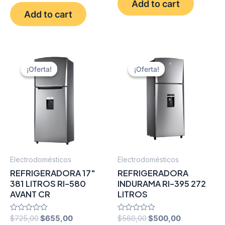
Add to cart
out
5
$525,00.
$480,00.
was:
is:
of
Add to cart
5
$960,00.
$870,00.
¡Oferta!
¡Oferta!
¡Oferta!
¡Oferta!
Electrodomésticos
Electrodomésticos
REFRIGERADORA 17″
REFRIGERADORA
381 LITROS RI-580
INDURAMA RI-395 272
AVANT CR
LITROS
Original
Current
Original
Current
Rated
$
725,00
$
655,00
Rated
$
560,00
$
500,00
0
0