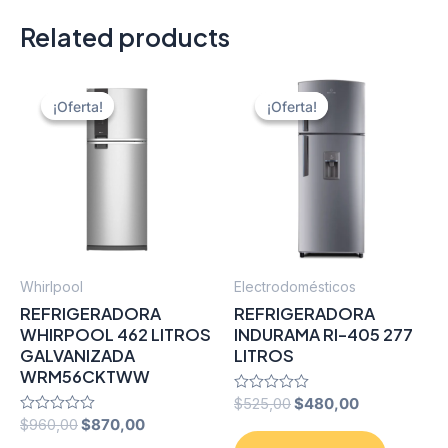
Related products
¡Oferta!
¡Oferta!
¡Oferta!
¡Oferta!
Whirlpool
Electrodomésticos
REFRIGERADORA
REFRIGERADORA
WHIRPOOL 462 LITROS
INDURAMA RI-405 277
GALVANIZADA
LITROS
WRM56CKTWW
Original
Current
Rated
$
525,00
$
480,00
0
price
price
Original
Current
Rated
$
960,00
$
870,00
out
0
was:
is:
price
price
of