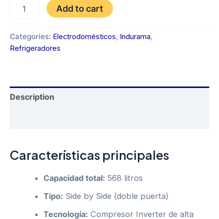
REFRIGERADORA
Add to cart
SIDE
BY
SIDE
Categories:
Electrodomésticos
,
Indurama
,
568
Refrigeradores
LITROS
CROMA
|
RI-
7568D
Description
CR
quantity
Reviews (0)
Características principales
Capacidad total:
568 litros
Tipo:
Side by Side (doble puerta)
Tecnología:
Compresor Inverter de alta