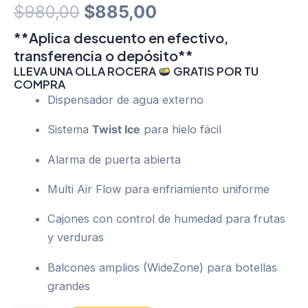
Original
Current
$
980,00
$
885,00
price
price
**Aplica descuento en efectivo,
transferencia o depósito**
was:
is:
LLEVA UNA OLLA ROCERA
GRATIS POR TU
COMPRA
$980,00.
$885,00.
Dispensador de agua externo
Sistema
Twist Ice
para hielo fácil
Alarma de puerta abierta
Multi Air Flow para enfriamiento uniforme
Cajones con control de humedad para frutas
y verduras
Balcones amplios (WideZone) para botellas
grandes