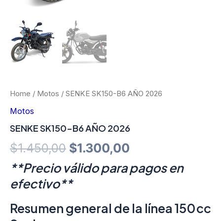
Home
/
Motos
/ SENKE SK150-B6 AÑO 2026
Motos
SENKE SK150-B6 AÑO 2026
Original
Current
$
1.450,00
$
1.300,00
price
price
**Precio válido para pagos en
efectivo**
was:
is:
$1.450,00.
$1.300,00.
Resumen general de la línea 150 cc