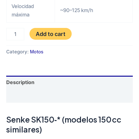
Velocidad
~90–125 km/h
máxima
SENKE
Add to cart
SK150-
B6
AÑO
Category:
Motos
2026
quantity
Description
Reviews (0)
Senke SK150‑* (modelos 150 cc
similares)