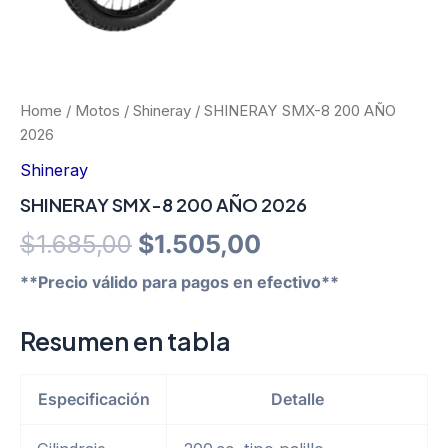
Home
/
Motos
/
Shineray
/ SHINERAY SMX-8 200 AÑO
2026
Shineray
SHINERAY SMX-8 200 AÑO 2026
Original
Current
$
1.685,00
$
1.505,00
price
price
**Precio válido para pagos en efectivo**
was:
is:
Resumen en tabla
$1.685,00.
$1.505,00.
Especificación
Detalle