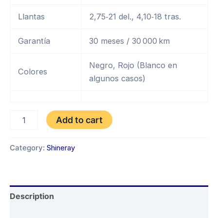
Llantas
2,75‑21 del., 4,10‑18 tras.
Garantía
30 meses / 30 000 km
Negro, Rojo (Blanco en
Colores
algunos casos)
SHINERAY
Add to cart
SMX-
8
200
Category:
Shineray
AÑO
2026
quantity
Description
Reviews (0)