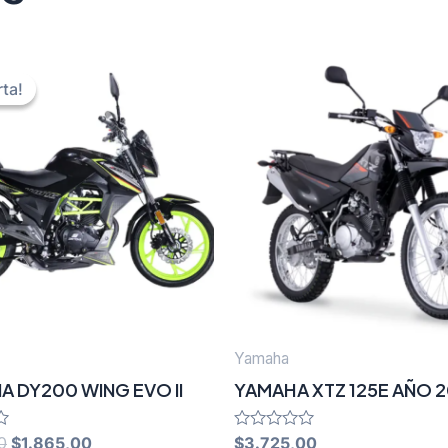
rta!
rta!
Yamaha
A DY200 WING EVO II
YAMAHA XTZ 125E AÑO 
Original
Current
0
$
1.865,00
Rated
$
3.725,00