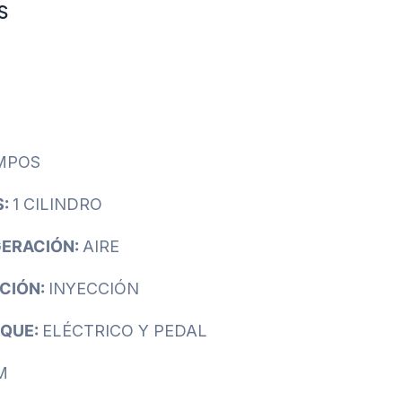
S
MPOS
S:
1 CILINDRO
GERACIÓN:
AIRE
CIÓN:
INYECCIÓN
NQUE:
ELÉCTRICO Y PEDAL
M