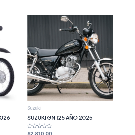
Suzuki
2026
SUZUKI GN 125 AÑO 2025
Rated
$
2.810,00