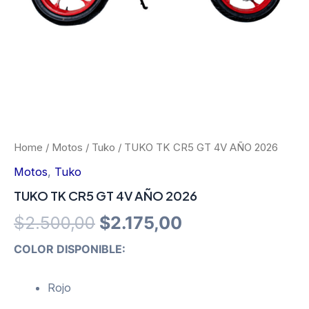
Home
/
Motos
/
Tuko
/ TUKO TK CR5 GT 4V AÑO 2026
Motos
,
Tuko
TUKO TK CR5 GT 4V AÑO 2026
Original
Current
$
2.500,00
$
2.175,00
price
price
COLOR DISPONIBLE:
was:
is:
Rojo
$2.500,00.
$2.175,00.