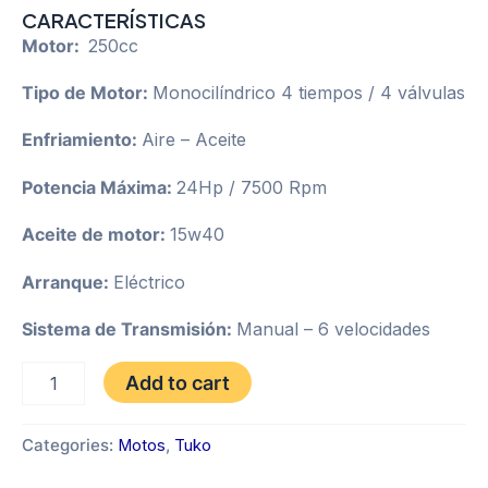
CARACTERÍSTICAS
Motor:
250cc
Tipo de Motor:
Monocilíndrico 4 tiempos / 4 válvulas
Enfriamiento:
Aire – Aceite
Potencia Máxima:
24Hp / 7500 Rpm
Aceite de motor:
15w40
Arranque:
Eléctrico
Sistema de Transmisión:
Manual – 6 velocidades
TUKO
Add to cart
TK
CR5
GT
Categories:
Motos
,
Tuko
4V
AÑO