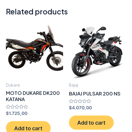
Related products
Dukare
Bajaj
MOTO DUKARE DK200
BAJAJ PULSAR 200 NS
KATANA
Rated
$
4.070,00
0
Rated
$
1.725,00
out
0
of
out
Add to cart
5
of
Add to cart
5