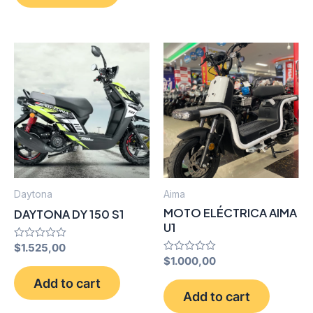
Daytona
Aima
MOTO ELÉCTRICA AIMA
DAYTONA DY 150 S1
U1
Rated
$
1.525,00
0
Rated
$
1.000,00
out
0
of
out
Add to cart
5
of
Add to cart
5