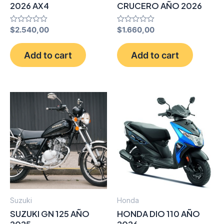
2026 AX4
CRUCERO AÑO 2026
Rated
$
2.540,00
Rated
$
1.660,00
0
0
out
out
of
of
Add to cart
Add to cart
5
5
Suzuki
Honda
SUZUKI GN 125 AÑO
HONDA DIO 110 AÑO