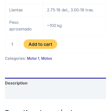
Llantas
2.75‑18 del., 3.00‑18 tras.
Peso
~100 kg
aproximado
MOTOR
Add to cart
1
FORTISIMA
151
Categories:
Motor 1
,
Motos
GT
AÑO
2025
quantity
Description
Reviews (0)