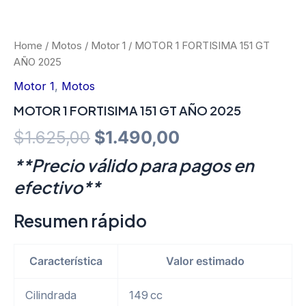
Home
/
Motos
/
Motor 1
/ MOTOR 1 FORTISIMA 151 GT
AÑO 2025
Motor 1
,
Motos
MOTOR 1 FORTISIMA 151 GT AÑO 2025
Original
Current
$
1.625,00
$
1.490,00
price
price
**Precio válido para pagos en
efectivo**
was:
is:
$1.625,00.
$1.490,00.
Resumen rápido
Característica
Valor estimado
Cilindrada
149 cc