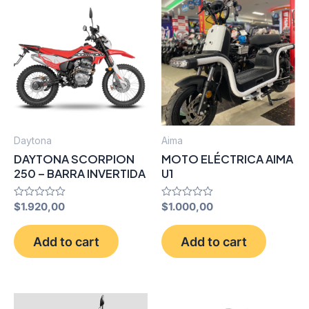
Daytona
Aima
DAYTONA SCORPION
MOTO ELÉCTRICA AIMA
250 – BARRA INVERTIDA
U1
Rated
$
1.920,00
Rated
$
1.000,00
0
0
out
out
of
of
Add to cart
Add to cart
5
5